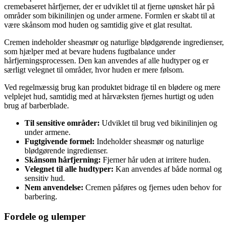
cremebaseret hårfjerner, der er udviklet til at fjerne uønsket hår på
områder som bikinilinjen og under armene. Formlen er skabt til at
være skånsom mod huden og samtidig give et glat resultat.
Cremen indeholder sheasmør og naturlige blødgørende ingredienser,
som hjælper med at bevare hudens fugtbalance under
hårfjerningsprocessen. Den kan anvendes af alle hudtyper og er
særligt velegnet til områder, hvor huden er mere følsom.
Ved regelmæssig brug kan produktet bidrage til en blødere og mere
velplejet hud, samtidig med at hårvæksten fjernes hurtigt og uden
brug af barberblade.
Til sensitive områder:
Udviklet til brug ved bikinilinjen og
under armene.
Fugtgivende formel:
Indeholder sheasmør og naturlige
blødgørende ingredienser.
Skånsom hårfjerning:
Fjerner hår uden at irritere huden.
Velegnet til alle hudtyper:
Kan anvendes af både normal og
sensitiv hud.
Nem anvendelse:
Cremen påføres og fjernes uden behov for
barbering.
Fordele og ulemper