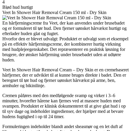
4
Blød hud hurtigt
Veet In Shower Hair Removal Cream 150 ml - Dry Skin
En hårfjerningscreme fra Veet, der kan anvendes under brusebadet
og er formuleret til tør hud. Den fjerner uønsket hårvækst hurtigt og
efterlader huden glat og fugtet.
Hvorfor den er blevet udvalgt: Produktet er udvalgt som et eksempel
på en effektiv hårfjerningscreme, der kombinerer hurtig virkning
med hudplejeegenskaber. Det repræsenterer en praktisk løsning for
brugere, der ønsker hårfjerning under brusebadet uden at udtørre
huden.
Veet In Shower Hair Removal Cream – Dry Skin er en cremebaseret
hårfjerner, der er udviklet til at kunne bruges direkte i badet. Den er
beregnet til tør hud og fjerner uønsket hårvækst på arme, ben,
armhuler og bikinilinje.
Cremen påføres med den medfølgende svamp og virker i 3–6
minutter, hvorefter hårene kan fjernes ved at massere huden med
svampen. Produktet er klinisk dokumenteret til at give glat hud i op
til syv dage og indeholder ingredienser, der hjælper med at bevare
hudens fugtighed i op til 24 timer.
Formuleringen indeholder blandt andet sheasmør og en let duft af