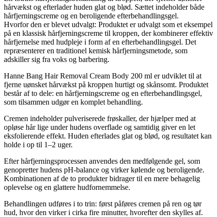
hårvækst og efterlader huden glat og blød. Sættet indeholder både
hårfjerningscreme og en beroligende efterbehandlingsgel.
Hvorfor den er blevet udvalgt: Produktet er udvalgt som et eksempel
på en klassisk hårfjerningscreme til kroppen, der kombinerer effektiv
hårfjernelse med hudpleje i form af en efterbehandlingsgel. Det
repræsenterer en traditionel kemisk hårfjerningsmetode, som
adskiller sig fra voks og barbering.
Hanne Bang Hair Removal Cream Body 200 ml er udviklet til at
fjerne uønsket hårvækst på kroppen hurtigt og skånsomt. Produktet
består af to dele: en hårfjerningscreme og en efterbehandlingsgel,
som tilsammen udgør en komplet behandling.
Cremen indeholder pulveriserede frøskaller, der hjælper med at
opløse hår lige under hudens overflade og samtidig giver en let
eksfolierende effekt. Huden efterlades glat og blød, og resultatet kan
holde i op til 1–2 uger.
Efter hårfjerningsprocessen anvendes den medfølgende gel, som
genopretter hudens pH-balance og virker kølende og beroligende.
Kombinationen af de to produkter bidrager til en mere behagelig
oplevelse og en glattere hudfornemmelse.
Behandlingen udføres i to trin: først påføres cremen på ren og tør
hud, hvor den virker i cirka fire minutter, hvorefter den skylles af.