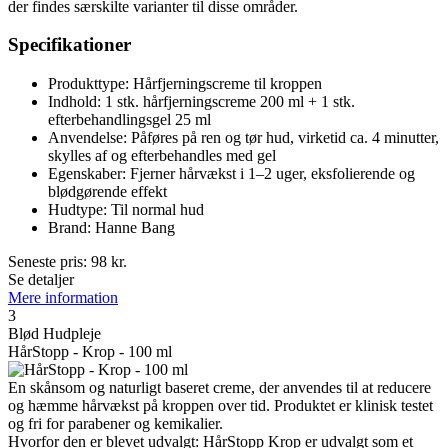
der findes særskilte varianter til disse områder.
Specifikationer
Produkttype: Hårfjerningscreme til kroppen
Indhold: 1 stk. hårfjerningscreme 200 ml + 1 stk.
efterbehandlingsgel 25 ml
Anvendelse: Påføres på ren og tør hud, virketid ca. 4 minutter,
skylles af og efterbehandles med gel
Egenskaber: Fjerner hårvækst i 1–2 uger, eksfolierende og
blødgørende effekt
Hudtype: Til normal hud
Brand: Hanne Bang
Seneste pris:
98
kr.
Se detaljer
Mere information
3
Blød Hudpleje
HårStopp - Krop - 100 ml
En skånsom og naturligt baseret creme, der anvendes til at reducere
og hæmme hårvækst på kroppen over tid. Produktet er klinisk testet
og fri for parabener og kemikalier.
Hvorfor den er blevet udvalgt: HårStopp Krop er udvalgt som et