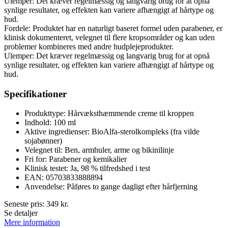
Ulemper: Det kræver regelmæssig og langvarig brug for at opnå
synlige resultater, og effekten kan variere afhængigt af hårtype og
hud.
Fordele: Produktet har en naturligt baseret formel uden parabener, er
klinisk dokumenteret, velegnet til flere kropsområder og kan uden
problemer kombineres med andre hudplejeprodukter.
Ulemper: Det kræver regelmæssig og langvarig brug for at opnå
synlige resultater, og effekten kan variere afhængigt af hårtype og
hud.
Specifikationer
Produkttype: Hårvæksthæmmende creme til kroppen
Indhold: 100 ml
Aktive ingredienser: BioAlfa-sterolkompleks (fra vilde
sojabønner)
Velegnet til: Ben, armhuler, arme og bikinilinje
Fri for: Parabener og kemikalier
Klinisk testet: Ja, 98 % tilfredshed i test
EAN: 05703833888894
Anvendelse: Påføres to gange dagligt efter hårfjerning
Seneste pris:
349
kr.
Se detaljer
Mere information