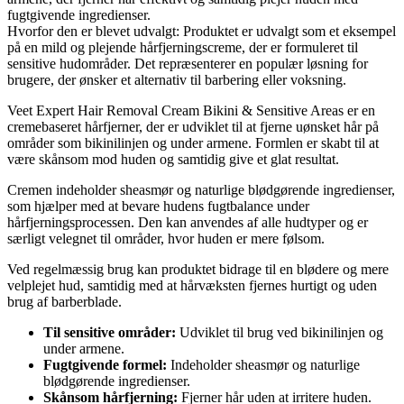
fugtgivende ingredienser.
Hvorfor den er blevet udvalgt: Produktet er udvalgt som et eksempel
på en mild og plejende hårfjerningscreme, der er formuleret til
sensitive hudområder. Det repræsenterer en populær løsning for
brugere, der ønsker et alternativ til barbering eller voksning.
Veet Expert Hair Removal Cream Bikini & Sensitive Areas er en
cremebaseret hårfjerner, der er udviklet til at fjerne uønsket hår på
områder som bikinilinjen og under armene. Formlen er skabt til at
være skånsom mod huden og samtidig give et glat resultat.
Cremen indeholder sheasmør og naturlige blødgørende ingredienser,
som hjælper med at bevare hudens fugtbalance under
hårfjerningsprocessen. Den kan anvendes af alle hudtyper og er
særligt velegnet til områder, hvor huden er mere følsom.
Ved regelmæssig brug kan produktet bidrage til en blødere og mere
velplejet hud, samtidig med at hårvæksten fjernes hurtigt og uden
brug af barberblade.
Til sensitive områder:
Udviklet til brug ved bikinilinjen og
under armene.
Fugtgivende formel:
Indeholder sheasmør og naturlige
blødgørende ingredienser.
Skånsom hårfjerning:
Fjerner hår uden at irritere huden.