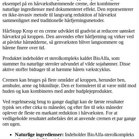
eksempel på en hårvæksthæmmende creme, der kombinerer
naturlige ingredienser med dokumenteret effekt. Den repræsenterer
en ikke-invasiv metode til langvarig reduktion af hårvækst
sammenlignet med traditionelle hårfjerningsmetoder.
HårStopp Krop er en creme udviklet til gradvist at reducere uønsket
hårvækst på kroppen. Den anvendes efter hårfjerning og virker ved
at påvirke hårrødderne, så genvæksten bliver langsommere og
hårene finere over tid.
Produktet indeholder et sterolkompleks kaldet BioAlfa, som
stammer fra naturlige steroler udvundet af vilde sojabønner. Disse
aktive stoffer bidrager til at hæmme hårets vækstcyklus.
Cremen kan bruges på flere områder af kroppen, herunder ben,
armhuler, arme og bikinilinje. Den er formuleret til at være mild mod
huden og kan kombineres med andre hudplejeprodukter.
Ved regelmæssig brug to gange dagligt kan de første resultater
typisk ses efter cirka to måneder, og efter fire til seks måneder
oplever de fleste en markant reduktion i hårvæksten. For at
vedligeholde resultatet anbefales det at anvende cremen et par gange
om ugen.
Naturlige ingredienser:
Indeholder BioAlfa-sterolkompleks