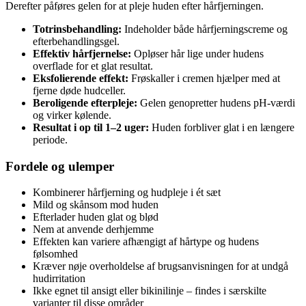
Derefter påføres gelen for at pleje huden efter hårfjerningen.
Totrinsbehandling:
Indeholder både hårfjerningscreme og
efterbehandlingsgel.
Effektiv hårfjernelse:
Opløser hår lige under hudens
overflade for et glat resultat.
Eksfolierende effekt:
Frøskaller i cremen hjælper med at
fjerne døde hudceller.
Beroligende efterpleje:
Gelen genopretter hudens pH-værdi
og virker kølende.
Resultat i op til 1–2 uger:
Huden forbliver glat i en længere
periode.
Fordele og ulemper
Kombinerer hårfjerning og hudpleje i ét sæt
Mild og skånsom mod huden
Efterlader huden glat og blød
Nem at anvende derhjemme
Effekten kan variere afhængigt af hårtype og hudens
følsomhed
Kræver nøje overholdelse af brugsanvisningen for at undgå
hudirritation
Ikke egnet til ansigt eller bikinilinje – findes i særskilte
varianter til disse områder