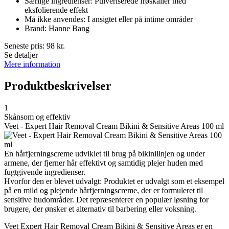
Særlige ingredienser: Pulveriserede frøskaller med
eksfolierende effekt
Må ikke anvendes: I ansigtet eller på intime områder
Brand: Hanne Bang
Seneste pris:
98
kr.
Se detaljer
Mere information
Produktbeskrivelser
1
Skånsom og effektiv
Veet - Expert Hair Removal Cream Bikini & Sensitive Areas 100 ml
En hårfjerningscreme udviklet til brug på bikinilinjen og under
armene, der fjerner hår effektivt og samtidig plejer huden med
fugtgivende ingredienser.
Hvorfor den er blevet udvalgt: Produktet er udvalgt som et eksempel
på en mild og plejende hårfjerningscreme, der er formuleret til
sensitive hudområder. Det repræsenterer en populær løsning for
brugere, der ønsker et alternativ til barbering eller voksning.
Veet Expert Hair Removal Cream Bikini & Sensitive Areas er en