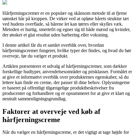
Hårfjerningscremer er en populær og skånsom metode til at fjerne
uønsket hår på kroppen. De virker ved at opløse hårets struktur tæt
ved hudens overflade, så hårene let kan tørres eller skylles væk.
Metoden er hurtig, smertefri og egner sig til både mænd og kvinder,
der ønsker et glat resultat uden barbering eller voksning.
I denne artikel får du et samlet overblik over, hvordan
hårfjerningscremer fungerer, hvilke typer der findes, og hvad du bør
overveje, før du vælger et produkt.
Artiklen præsenterer et udvalg af hårfjerningscremer, som dækker
forskellige hudtyper, anvendelsesområder og prisklasser. Formålet er
at give et informativt overblik over produkternes egenskaber, så du
lettere kan finde en creme, der passer til dine behov. Oplysningerne
er baseret på offentligt tilgængelige produktbeskrivelser fra
producenter og forhandlere og er opsummeret for at give et klart og
neutralt sammenligningsgrundlag.
Faktorer at overveje ved køb af
hårfjerningscreme
Når du vælger en hårfjerningscreme, er det vigtigt at tage højde for