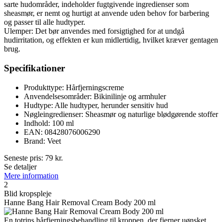
sarte hudområder, indeholder fugtgivende ingredienser som
sheasmør, er nemt og hurtigt at anvende uden behov for barbering
og passer til alle hudtyper.
Ulemper: Det bør anvendes med forsigtighed for at undgå
hudirritation, og effekten er kun midlertidig, hvilket kræver gentagen
brug.
Specifikationer
Produkttype: Hårfjerningscreme
Anvendelsesområder: Bikinilinje og armhuler
Hudtype: Alle hudtyper, herunder sensitiv hud
Nøgleingredienser: Sheasmør og naturlige blødgørende stoffer
Indhold: 100 ml
EAN: 08428076006290
Brand: Veet
Seneste pris:
79
kr.
Se detaljer
Mere information
2
Blid kropspleje
Hanne Bang Hair Removal Cream Body 200 ml
En totrins hårfjerningsbehandling til kroppen, der fjerner uønsket