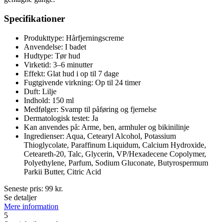
Specifikationer
Produkttype: Hårfjerningscreme
Anvendelse: I badet
Hudtype: Tør hud
Virketid: 3–6 minutter
Effekt: Glat hud i op til 7 dage
Fugtgivende virkning: Op til 24 timer
Duft: Lilje
Indhold: 150 ml
Medfølger: Svamp til påføring og fjernelse
Dermatologisk testet: Ja
Kan anvendes på: Arme, ben, armhuler og bikinilinje
Ingredienser: Aqua, Cetearyl Alcohol, Potassium
Thioglycolate, Paraffinum Liquidum, Calcium Hydroxide,
Ceteareth-20, Talc, Glycerin, VP/Hexadecene Copolymer,
Polyethylene, Parfum, Sodium Gluconate, Butyrospermum
Parkii Butter, Citric Acid
Seneste pris:
99
kr.
Se detaljer
Mere information
5