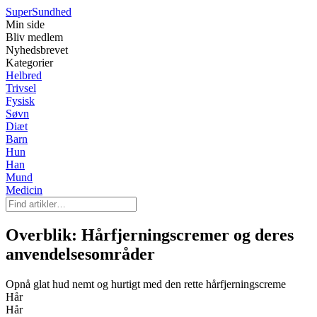
Super
Sundhed
Min side
Bliv medlem
Nyhedsbrevet
Kategorier
Helbred
Trivsel
Fysisk
Søvn
Diæt
Barn
Hun
Han
Mund
Medicin
Overblik: Hårfjerningscremer og deres
anvendelsesområder
Opnå glat hud nemt og hurtigt med den rette hårfjerningscreme
Hår
Hår