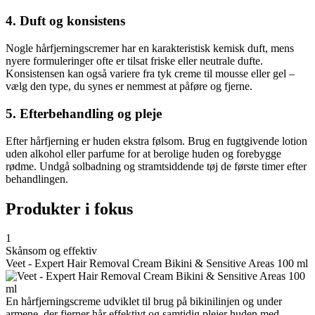
4. Duft og konsistens
Nogle hårfjerningscremer har en karakteristisk kemisk duft, mens
nyere formuleringer ofte er tilsat friske eller neutrale dufte.
Konsistensen kan også variere fra tyk creme til mousse eller gel –
vælg den type, du synes er nemmest at påføre og fjerne.
5. Efterbehandling og pleje
Efter hårfjerning er huden ekstra følsom. Brug en fugtgivende lotion
uden alkohol eller parfume for at berolige huden og forebygge
rødme. Undgå solbadning og stramtsiddende tøj de første timer efter
behandlingen.
Produkter i fokus
1
Skånsom og effektiv
Veet - Expert Hair Removal Cream Bikini & Sensitive Areas 100 ml
En hårfjerningscreme udviklet til brug på bikinilinjen og under
armene, der fjerner hår effektivt og samtidig plejer huden med