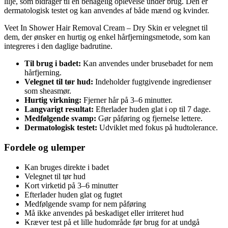
lilje, som bidrager til en behagelig oplevelse under brug. Den er
dermatologisk testet og kan anvendes af både mænd og kvinder.
Veet In Shower Hair Removal Cream – Dry Skin er velegnet til
dem, der ønsker en hurtig og enkel hårfjerningsmetode, som kan
integreres i den daglige badrutine.
Til brug i badet:
Kan anvendes under brusebadet for nem
hårfjerning.
Velegnet til tør hud:
Indeholder fugtgivende ingredienser
som sheasmør.
Hurtig virkning:
Fjerner hår på 3–6 minutter.
Langvarigt resultat:
Efterlader huden glat i op til 7 dage.
Medfølgende svamp:
Gør påføring og fjernelse lettere.
Dermatologisk testet:
Udviklet med fokus på hudtolerance.
Fordele og ulemper
Kan bruges direkte i badet
Velegnet til tør hud
Kort virketid på 3–6 minutter
Efterlader huden glat og fugtet
Medfølgende svamp for nem påføring
Må ikke anvendes på beskadiget eller irriteret hud
Kræver test på et lille hudområde før brug for at undgå