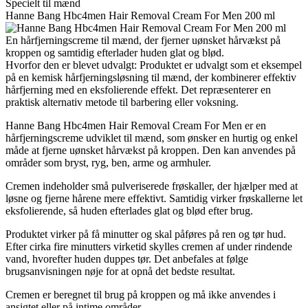
Specielt til mænd
Hanne Bang Hbc4men Hair Removal Cream For Men 200 ml
En hårfjerningscreme til mænd, der fjerner uønsket hårvækst på
kroppen og samtidig efterlader huden glat og blød.
Hvorfor den er blevet udvalgt: Produktet er udvalgt som et eksempel
på en kemisk hårfjerningsløsning til mænd, der kombinerer effektiv
hårfjerning med en eksfolierende effekt. Det repræsenterer en
praktisk alternativ metode til barbering eller voksning.
Hanne Bang Hbc4men Hair Removal Cream For Men er en
hårfjerningscreme udviklet til mænd, som ønsker en hurtig og enkel
måde at fjerne uønsket hårvækst på kroppen. Den kan anvendes på
områder som bryst, ryg, ben, arme og armhuler.
Cremen indeholder små pulveriserede frøskaller, der hjælper med at
løsne og fjerne hårene mere effektivt. Samtidig virker frøskallerne let
eksfolierende, så huden efterlades glat og blød efter brug.
Produktet virker på få minutter og skal påføres på ren og tør hud.
Efter cirka fire minutters virketid skylles cremen af under rindende
vand, hvorefter huden duppes tør. Det anbefales at følge
brugsanvisningen nøje for at opnå det bedste resultat.
Cremen er beregnet til brug på kroppen og må ikke anvendes i
ansigtet eller på intime områder.