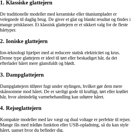
1. Klassiske glattejern
De traditionelle modeller med keramiske eller titaniumplader er
velegnede til daglig brug. De giver et glat og blankt resultat og findes i
mange prisklasser. Et klassisk glattejern er et sikkert valg for de fleste
hårtyper.
2. Ioniske glattejern
Ion-teknologi hjælper med at reducere statisk elektricitet og krus.
Denne type glattejern er ideel til tørt eller beskadiget hår, da det
efterlader håret mere glansfuldt og blødt.
3. Dampglattejern
Dampglattejern tilfører fugt under stylingen, hvilket gør dem mere
skånsomme mod håret. De er særligt gode til kraftigt, tørt eller krøllet
hår, hvor almindelig varmebehandling kan udtørre håret.
4. Rejseglattejern
Kompakte modeller med lav vægt og dual voltage er perfekte til rejser.
Mange fås med trådløs funktion eller USB-opladning, så du kan style
håret, uanset hvor du befinder dig.