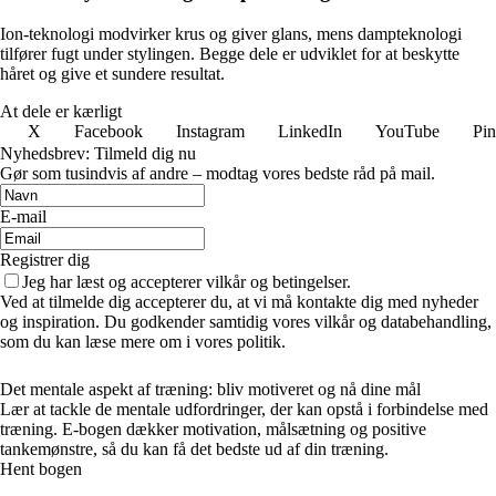
Ion-teknologi modvirker krus og giver glans, mens dampteknologi
tilfører fugt under stylingen. Begge dele er udviklet for at beskytte
håret og give et sundere resultat.
At dele er kærligt
X
Facebook
Instagram
LinkedIn
YouTube
Pin
Nyhedsbrev: Tilmeld dig nu
Gør som tusindvis af andre – modtag vores bedste råd på mail.
E-mail
Registrer dig
Jeg har læst og accepterer vilkår og betingelser.
Ved at tilmelde dig accepterer du, at vi må kontakte dig med nyheder
og inspiration. Du godkender samtidig vores vilkår og databehandling,
som du kan læse mere om i vores politik.
Det mentale aspekt af træning: bliv motiveret og nå dine mål
Lær at tackle de mentale udfordringer, der kan opstå i forbindelse med
træning. E-bogen dækker motivation, målsætning og positive
tankemønstre, så du kan få det bedste ud af din træning.
Hent bogen