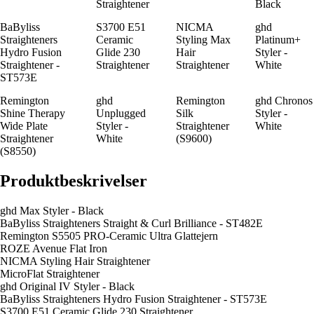
Straightener
Black
BaByliss
S3700 E51
NICMA
ghd
Straighteners
Ceramic
Styling Max
Platinum+
Hydro Fusion
Glide 230
Hair
Styler -
Straightener -
Straightener
Straightener
White
ST573E
Remington
ghd
Remington
ghd Chronos
Shine Therapy
Unplugged
Silk
Styler -
Wide Plate
Styler -
Straightener
White
Straightener
White
(S9600)
(S8550)
Produktbeskrivelser
ghd Max Styler - Black
BaByliss Straighteners Straight & Curl Brilliance - ST482E
Remington S5505 PRO-Ceramic Ultra Glattejern
ROZE Avenue Flat Iron
NICMA Styling Hair Straightener
MicroFlat Straightener
ghd Original IV Styler - Black
BaByliss Straighteners Hydro Fusion Straightener - ST573E
S3700 E51 Ceramic Glide 230 Straightener