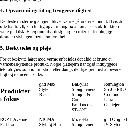
4. Opvarmningstid og brugervenlighed
De fleste moderne glattejern bliver varme på under et minut. Hvis du
ofte har travlt, kan hurtig opvarmning og automatisk sluk-funktion
være praktisk. Et ergonomisk design og en roterbar ledning gør
desuden stylingen mere komfortabel.
5. Beskyttelse og pleje
For at beskytte håret mod varme anbefales det altid at bruge et
varmebeskyttende produkt. Nogle glattejern har også indbyggede
teknologier, som ionfunktion eller damp, der hjælper med at bevare
fugt og reducere skader.
ghd Max
BaByliss
Remington
Styler -
Straighteners
S5505 PRO-
Produkter
Black
Straight &
Ceramic
i fokus
Curl
Ultra
Brilliance -
Glattejern
ST482E
ROZE Avenue
NICMA
MicroFlat
ghd Original
Flat Iron
Styling Hair
Straightener
IV Styler -