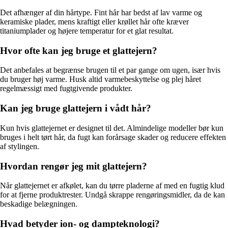
Det afhænger af din hårtype. Fint hår har bedst af lav varme og
keramiske plader, mens kraftigt eller krøllet hår ofte kræver
titaniumplader og højere temperatur for et glat resultat.
Hvor ofte kan jeg bruge et glattejern?
Det anbefales at begrænse brugen til et par gange om ugen, især hvis
du bruger høj varme. Husk altid varmebeskyttelse og plej håret
regelmæssigt med fugtgivende produkter.
Kan jeg bruge glattejern i vådt hår?
Kun hvis glattejernet er designet til det. Almindelige modeller bør kun
bruges i helt tørt hår, da fugt kan forårsage skader og reducere effekten
af stylingen.
Hvordan rengør jeg mit glattejern?
Når glattejernet er afkølet, kan du tørre pladerne af med en fugtig klud
for at fjerne produktrester. Undgå skrappe rengøringsmidler, da de kan
beskadige belægningen.
Hvad betyder ion- og dampteknologi?