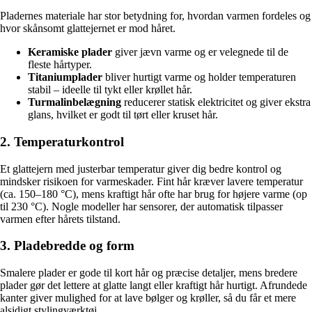
Pladernes materiale har stor betydning for, hvordan varmen fordeles og
hvor skånsomt glattejernet er mod håret.
Keramiske plader
giver jævn varme og er velegnede til de
fleste hårtyper.
Titaniumplader
bliver hurtigt varme og holder temperaturen
stabil – ideelle til tykt eller krøllet hår.
Turmalinbelægning
reducerer statisk elektricitet og giver ekstra
glans, hvilket er godt til tørt eller kruset hår.
2. Temperaturkontrol
Et glattejern med justerbar temperatur giver dig bedre kontrol og
mindsker risikoen for varme­skader. Fint hår kræver lavere temperatur
(ca. 150–180 °C), mens kraftigt hår ofte har brug for højere varme (op
til 230 °C). Nogle modeller har sensorer, der automatisk tilpasser
varmen efter hårets tilstand.
3. Pladebredde og form
Smalere plader er gode til kort hår og præcise detaljer, mens bredere
plader gør det lettere at glatte langt eller kraftigt hår hurtigt. Afrundede
kanter giver mulighed for at lave bølger og krøller, så du får et mere
alsidigt stylingværktøj.