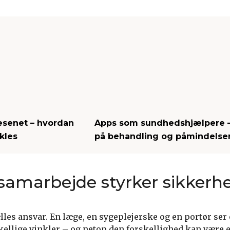
æsenet – hvordan
Apps som sundhedshjælpere – 
kles
på behandling og påmindelse
 samarbejde styrker sikkerh
lles ansvar. En læge, en sygeplejerske og en portør ser 
kellige vinkler – og netop den forskellighed kan være e