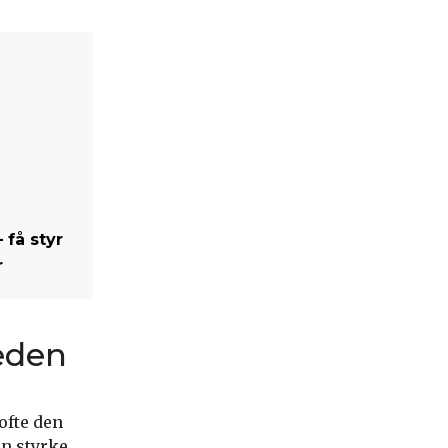
få styr
r
eden
ofte den
n styrke.