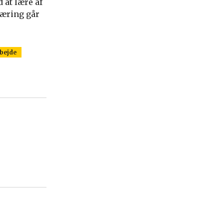
 at lære af
æring går
bejde