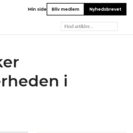
Min side
Bliv medlem
Nyhedsbrevet
ker
rheden i