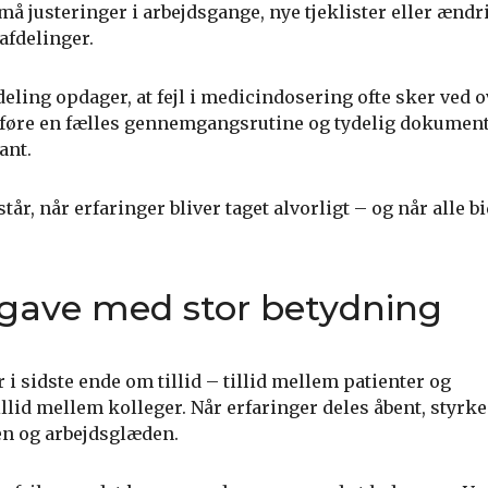
å justeringer i arbejdsgange, nye tjeklister eller ændr
fdelinger.
deling opdager, at fejl i medicindosering ofte sker ved 
dføre en fælles gennemgangsrutine og tydelig dokumen
ant.
r, når erfaringer bliver taget alvorligt – og når alle bi
pgave med stor betydning
i sidste ende om tillid – tillid mellem patienter og
lid mellem kolleger. Når erfaringer deles åbent, styrke
en og arbejdsglæden.