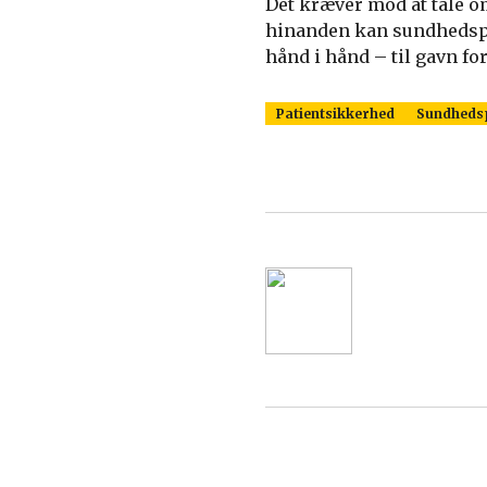
Det kræver mod at tale o
hinanden kan sundhedspe
hånd i hånd – til gavn fo
Patientsikkerhed
Sundheds