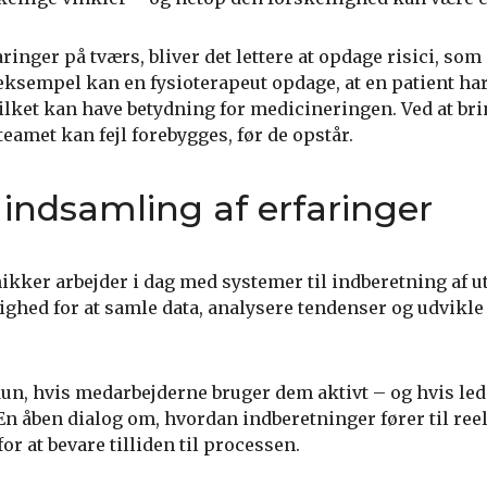
inger på tværs, bliver det lettere at opdage risici, som 
eksempel kan en fysioterapeut opdage, at en patient ha
vilket kan have betydning for medicineringen. Ved at br
 teamet kan fejl forebygges, før de opstår.
indsamling af erfaringer
kker arbejder i dag med systemer til indberetning af ut
ighed for at samle data, analysere tendenser og udvikl
n, hvis medarbejderne bruger dem aktivt – og hvis le
n åben dialog om, hvordan indberetninger fører til reel
or at bevare tilliden til processen.