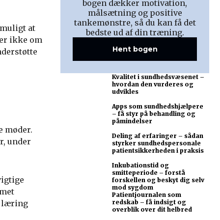
bogen dækker motivation,
målsætning og positive
tankemønstre, så du kan få det
muligt at
bedste ud af din træning.
ler ikke om
Hent bogen
nderstøtte
Kvalitet i sundhedsvæsenet –
hvordan den vurderes og
udvikles
Apps som sundhedshjælpere
– få styr på behandling og
påmindelser
le møder.
Deling af erfaringer – sådan
r, under
styrker sundhedspersonale
patientsikkerheden i praksis
Inkubationstid og
smitteperiode – forstå
igtige
forskellen og beskyt dig selv
mod sygdom
amet
Patientjournalen som
 læring
redskab – få indsigt og
overblik over dit helbred