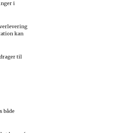
inger i
overlevering
tation kan
drager til
s både