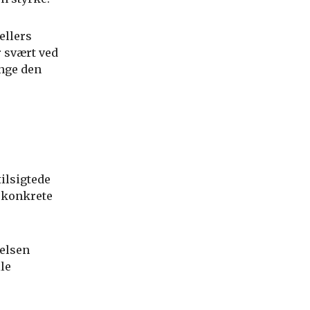
ellers
r svært ved
inge den
ilsigtede
e konkrete
delsen
le