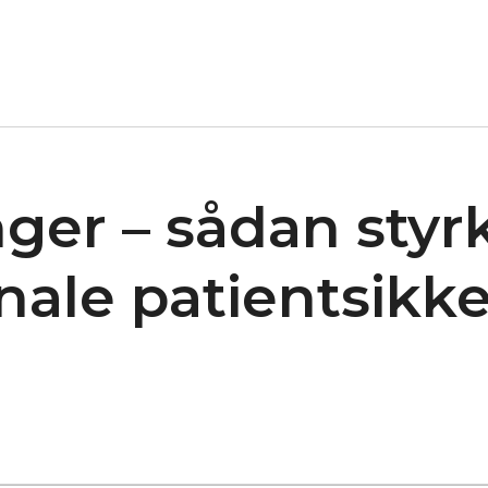
nger – sådan styr
ale patientsikke