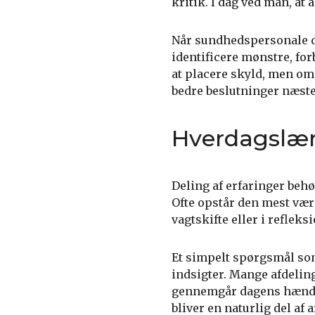
kritik. I dag ved man, at
Når sundhedspersonale de
identificere mønstre, fo
at placere skyld, men om 
bedre beslutninger næste
Hverdagslæri
Deling af erfaringer behø
Ofte opstår den mest vær
vagtskifte eller i refleks
Et simpelt spørgsmål som
indsigter. Mange afdelin
gennemgår dagens hændels
bliver en naturlig del af 