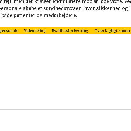
m fejl, men det kræver endnu mere mod at lade være. Ved
rsonale skabe et sundhedsvæsen, hvor sikkerhed og l
r både patienter og medarbejdere.
personale
Videndeling
Kvalitetsforbedring
Tværfagligt samar