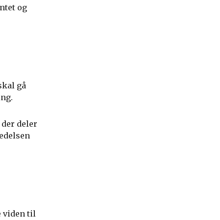
ntet og
skal gå
ing.
der deler
ledelsen
 viden til