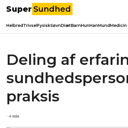
Super
Sundhed
Helbred
Trivsel
Fysisk
Søvn
Diæt
Barn
Hun
Han
Mund
Medicin
Deling af erfari
sundhedsperson
praksis
4 min