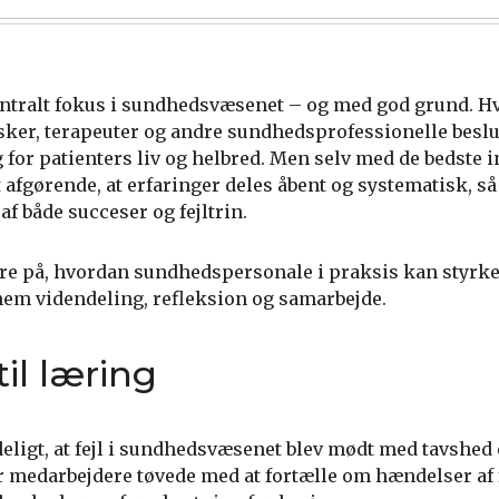
entralt fokus i sundhedsvæsenet – og med god grund. H
rsker, terapeuter og andre sundhedsprofessionelle beslu
 for patienters liv og helbred. Men selv med de bedste 
t afgørende, at erfaringer deles åbent og systematisk, så
f både succeser og fejltrin.
re på, hvordan sundhedspersonale i praksis kan styrk
em videndeling, refleksion og samarbejde.
il læring
eligt, at fejl i sundhedsvæsenet blev mødt med tavshed 
r medarbejdere tøvede med at fortælle om hændelser af 