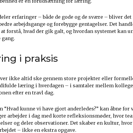
 åbenhed er en forudsætning for læring.
ler erfaringer – både de gode og de svære – bliver det 
rbedre arbejdsgange og forebygge gentagelser. Det hand
at forstå, hvad der gik galt, og hvordan systemet kan u
 gang.
ng i praksis
ver ikke altid ske gennem store projekter eller formel
difulde læring i hverdagen – i samtaler mellem kollege
ionen efter en travl dag.
 “Hvad kunne vi have gjort anderledes?” kan åbne for v
ger arbejder i dag med korte refleksionsmøder, hvor te
er og deler observationer. Det skaber en kultur, hvor
arbejdet – ikke en ekstra opgave.