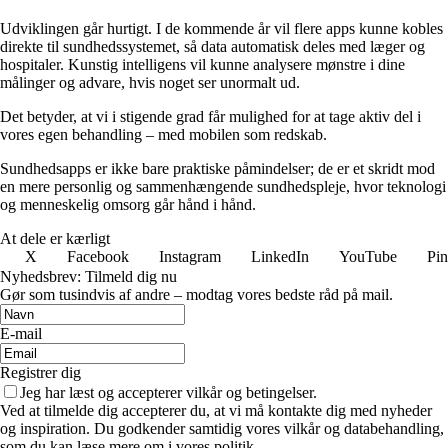
Udviklingen går hurtigt. I de kommende år vil flere apps kunne kobles
direkte til sundhedssystemet, så data automatisk deles med læger og
hospitaler. Kunstig intelligens vil kunne analysere mønstre i dine
målinger og advare, hvis noget ser unormalt ud.
Det betyder, at vi i stigende grad får mulighed for at tage aktiv del i
vores egen behandling – med mobilen som redskab.
Sundhedsapps er ikke bare praktiske påmindelser; de er et skridt mod
en mere personlig og sammenhængende sundhedspleje, hvor teknologi
og menneskelig omsorg går hånd i hånd.
At dele er kærligt
X
Facebook
Instagram
LinkedIn
YouTube
Pin
Nyhedsbrev: Tilmeld dig nu
Gør som tusindvis af andre – modtag vores bedste råd på mail.
E-mail
Registrer dig
Jeg har læst og accepterer vilkår og betingelser.
Ved at tilmelde dig accepterer du, at vi må kontakte dig med nyheder
og inspiration. Du godkender samtidig vores vilkår og databehandling,
som du kan læse mere om i vores politik.