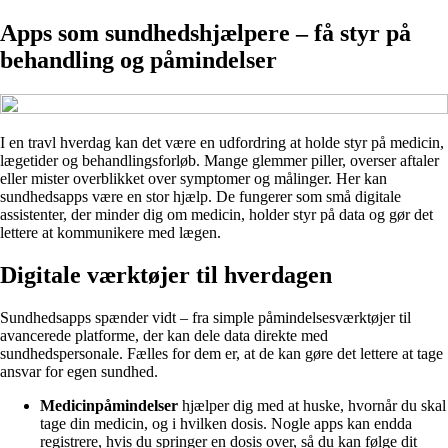
Apps som sundhedshjælpere – få styr på
behandling og påmindelser
I en travl hverdag kan det være en udfordring at holde styr på medicin,
lægetider og behandlingsforløb. Mange glemmer piller, overser aftaler
eller mister overblikket over symptomer og målinger. Her kan
sundhedsapps være en stor hjælp. De fungerer som små digitale
assistenter, der minder dig om medicin, holder styr på data og gør det
lettere at kommunikere med lægen.
Digitale værktøjer til hverdagen
Sundhedsapps spænder vidt – fra simple påmindelsesværktøjer til
avancerede platforme, der kan dele data direkte med
sundhedspersonale. Fælles for dem er, at de kan gøre det lettere at tage
ansvar for egen sundhed.
Medicinpåmindelser
hjælper dig med at huske, hvornår du skal
tage din medicin, og i hvilken dosis. Nogle apps kan endda
registrere, hvis du springer en dosis over, så du kan følge dit