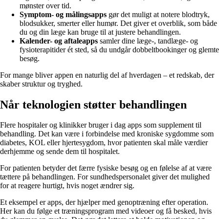
mønster over tid.
Symptom- og målingsapps
gør det muligt at notere blodtryk,
blodsukker, smerter eller humør. Det giver et overblik, som både
du og din læge kan bruge til at justere behandlingen.
Kalender- og aftaleapps
samler dine læge-, tandlæge- og
fysioterapitider ét sted, så du undgår dobbeltbookinger og glemte
besøg.
For mange bliver appen en naturlig del af hverdagen – et redskab, der
skaber struktur og tryghed.
Når teknologien støtter behandlingen
Flere hospitaler og klinikker bruger i dag apps som supplement til
behandling. Det kan være i forbindelse med kroniske sygdomme som
diabetes, KOL eller hjertesygdom, hvor patienten skal måle værdier
derhjemme og sende dem til hospitalet.
For patienten betyder det færre fysiske besøg og en følelse af at være
tættere på behandlingen. For sundhedspersonalet giver det mulighed
for at reagere hurtigt, hvis noget ændrer sig.
Et eksempel er apps, der hjælper med genoptræning efter operation.
Her kan du følge et træningsprogram med videoer og få besked, hvis