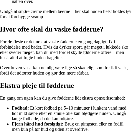
natten over.
Undgå at smøre creme mellem tæerne – her skal huden helst holdes tør
for at forebygge svamp.
Hvor ofte skal du vaske fødderne?
For de fleste er det nok at vaske fødderne én gang dagligt, fx i
forbindelse med badet. Hvis du dyrker sport, går meget i lukkede sko
eller sveder meget, kan du med fordel skylle fødderne oftere – men
husk altid at fugte huden bagefter.
Overdreven vask kan nemlig være lige så skadeligt som for lidt vask,
fordi det udtørrer huden og gør den mere sårbar.
Ekstra pleje til fødderne
En gang om ugen kan du give fødderne lidt ekstra opmærksomhed:
Fodbad:
Et kort fodbad på 5–10 minutter i lunkent vand med
lidt mild sæbe eller en smule olie kan blødgøre huden. Undgå
lange fodbade, da de kan udtørre.
Fjern hård hud forsigtigt:
Brug en pimpsten eller en fodfil,
men kun på tør hud og uden at overdrive.