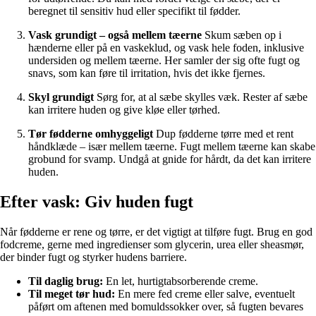
beregnet til sensitiv hud eller specifikt til fødder.
Vask grundigt – også mellem tæerne
Skum sæben op i
hænderne eller på en vaskeklud, og vask hele foden, inklusive
undersiden og mellem tæerne. Her samler der sig ofte fugt og
snavs, som kan føre til irritation, hvis det ikke fjernes.
Skyl grundigt
Sørg for, at al sæbe skylles væk. Rester af sæbe
kan irritere huden og give kløe eller tørhed.
Tør fødderne omhyggeligt
Dup fødderne tørre med et rent
håndklæde – især mellem tæerne. Fugt mellem tæerne kan skabe
grobund for svamp. Undgå at gnide for hårdt, da det kan irritere
huden.
Efter vask: Giv huden fugt
Når fødderne er rene og tørre, er det vigtigt at tilføre fugt. Brug en god
fodcreme, gerne med ingredienser som glycerin, urea eller sheasmør,
der binder fugt og styrker hudens barriere.
Til daglig brug:
En let, hurtigtabsorberende creme.
Til meget tør hud:
En mere fed creme eller salve, eventuelt
påført om aftenen med bomuldssokker over, så fugten bevares