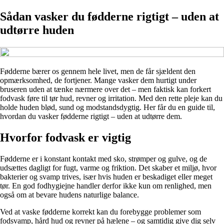
Sådan vasker du fødderne rigtigt – uden at
udtørre huden
Fødderne bærer os gennem hele livet, men de får sjældent den
opmærksomhed, de fortjener. Mange vasker dem hurtigt under
bruseren uden at tænke nærmere over det – men faktisk kan forkert
fodvask føre til tør hud, revner og irritation. Med den rette pleje kan du
holde huden blød, sund og modstandsdygtig. Her får du en guide til,
hvordan du vasker fødderne rigtigt – uden at udtørre dem.
Hvorfor fodvask er vigtig
Fødderne er i konstant kontakt med sko, strømper og gulve, og de
udsættes dagligt for fugt, varme og friktion. Det skaber et miljø, hvor
bakterier og svamp trives, især hvis huden er beskadiget eller meget
tør. En god fodhygiejne handler derfor ikke kun om renlighed, men
også om at bevare hudens naturlige balance.
Ved at vaske fødderne korrekt kan du forebygge problemer som
fodsvamp, hård hud og revner på hælene – og samtidig give dig selv