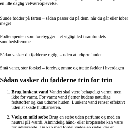
en lille daglig velværeoplevelse.
Sunde fødder på farten – sådan passer du på dem, når du går eller løber
meget
Fodterapeuten som forebygger – et vigtigt led i samfundets
sundhedsfremme
Sådan vasker du fødderne rigtigt – uden at udtørre huden
Små vaner, stor forskel – forebyg ømme og trætte fødder i hverdagen
Sådan vasker du fødderne trin for trin
Brug lunkent vand
Vandet skal være behageligt varmt, men
ikke for varmt. For varmt vand fjerner hudens naturlige
fedtstoffer og kan udtørre huden. Lunkent vand renser effektivt
uden at skade hudbarrieren.
Vælg en mild sæbe
Brug en sæbe uden parfume og med en
neutral pH-værdi. Almindelig hånd- eller kropssæbe kan være
for udtørrende. Du kan med fordel vælge en sæbe, der er