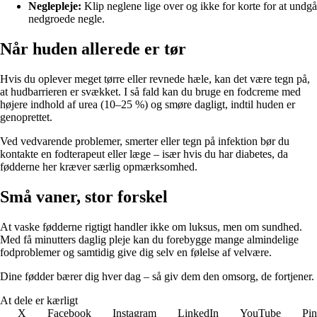
Neglepleje:
Klip neglene lige over og ikke for korte for at undgå
nedgroede negle.
Når huden allerede er tør
Hvis du oplever meget tørre eller revnede hæle, kan det være tegn på,
at hudbarrieren er svækket. I så fald kan du bruge en fodcreme med
højere indhold af urea (10–25 %) og smøre dagligt, indtil huden er
genoprettet.
Ved vedvarende problemer, smerter eller tegn på infektion bør du
kontakte en fodterapeut eller læge – især hvis du har diabetes, da
fødderne her kræver særlig opmærksomhed.
Små vaner, stor forskel
At vaske fødderne rigtigt handler ikke om luksus, men om sundhed.
Med få minutters daglig pleje kan du forebygge mange almindelige
fodproblemer og samtidig give dig selv en følelse af velvære.
Dine fødder bærer dig hver dag – så giv dem den omsorg, de fortjener.
At dele er kærligt
X
Facebook
Instagram
LinkedIn
YouTube
Pin