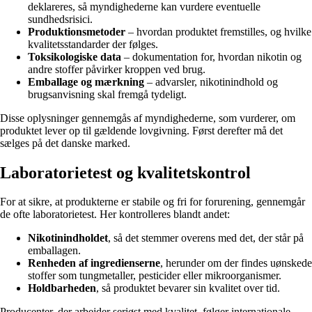
deklareres, så myndighederne kan vurdere eventuelle
sundhedsrisici.
Produktionsmetoder
– hvordan produktet fremstilles, og hvilke
kvalitetsstandarder der følges.
Toksikologiske data
– dokumentation for, hvordan nikotin og
andre stoffer påvirker kroppen ved brug.
Emballage og mærkning
– advarsler, nikotinindhold og
brugsanvisning skal fremgå tydeligt.
Disse oplysninger gennemgås af myndighederne, som vurderer, om
produktet lever op til gældende lovgivning. Først derefter må det
sælges på det danske marked.
Laboratorietest og kvalitetskontrol
For at sikre, at produkterne er stabile og fri for forurening, gennemgår
de ofte laboratorietest. Her kontrolleres blandt andet:
Nikotinindholdet
, så det stemmer overens med det, der står på
emballagen.
Renheden af ingredienserne
, herunder om der findes uønskede
stoffer som tungmetaller, pesticider eller mikroorganismer.
Holdbarheden
, så produktet bevarer sin kvalitet over tid.
Producenter, der arbejder seriøst med kvalitet, følger internationale