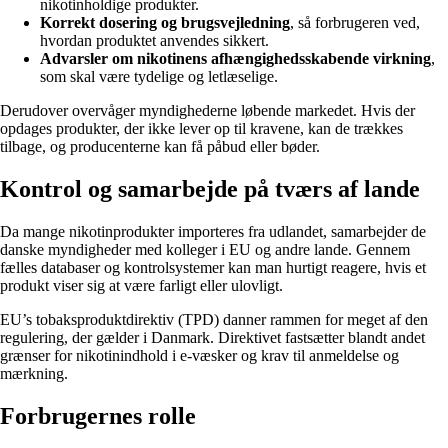
nikotinholdige produkter.
Korrekt dosering og brugsvejledning
, så forbrugeren ved,
hvordan produktet anvendes sikkert.
Advarsler om nikotinens afhængighedsskabende virkning
,
som skal være tydelige og letlæselige.
Derudover overvåger myndighederne løbende markedet. Hvis der
opdages produkter, der ikke lever op til kravene, kan de trækkes
tilbage, og producenterne kan få påbud eller bøder.
Kontrol og samarbejde på tværs af lande
Da mange nikotinprodukter importeres fra udlandet, samarbejder de
danske myndigheder med kolleger i EU og andre lande. Gennem
fælles databaser og kontrolsystemer kan man hurtigt reagere, hvis et
produkt viser sig at være farligt eller ulovligt.
EU’s tobaksproduktdirektiv (TPD) danner rammen for meget af den
regulering, der gælder i Danmark. Direktivet fastsætter blandt andet
grænser for nikotinindhold i e-væsker og krav til anmeldelse og
mærkning.
Forbrugernes rolle