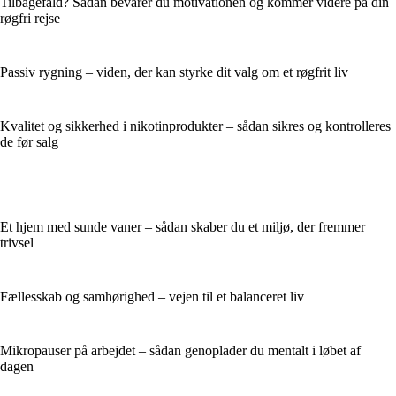
Tilbagefald? Sådan bevarer du motivationen og kommer videre på din
røgfri rejse
Passiv rygning – viden, der kan styrke dit valg om et røgfrit liv
Kvalitet og sikkerhed i nikotinprodukter – sådan sikres og kontrolleres
de før salg
Et hjem med sunde vaner – sådan skaber du et miljø, der fremmer
trivsel
Fællesskab og samhørighed – vejen til et balanceret liv
Mikropauser på arbejdet – sådan genoplader du mentalt i løbet af
dagen