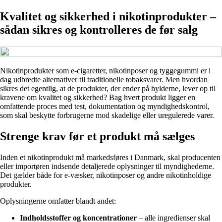
Kvalitet og sikkerhed i nikotinprodukter –
sådan sikres og kontrolleres de før salg
Nikotinprodukter som e-cigaretter, nikotinposer og tyggegummi er i
dag udbredte alternativer til traditionelle tobaksvarer. Men hvordan
sikres det egentlig, at de produkter, der ender på hylderne, lever op til
kravene om kvalitet og sikkerhed? Bag hvert produkt ligger en
omfattende proces med test, dokumentation og myndighedskontrol,
som skal beskytte forbrugerne mod skadelige eller uregulerede varer.
Strenge krav før et produkt må sælges
Inden et nikotinprodukt må markedsføres i Danmark, skal producenten
eller importøren indsende detaljerede oplysninger til myndighederne.
Det gælder både for e-væsker, nikotinposer og andre nikotinholdige
produkter.
Oplysningerne omfatter blandt andet:
Indholdsstoffer og koncentrationer
– alle ingredienser skal