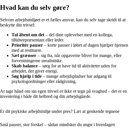
Hvad kan du selv gøre?
Selvom arbejdsmiljøet er et fælles ansvar, kan du selv tage skridt til at
beskytte din trivsel:
Tal åbent om det
– del dine oplevelser med en kollega,
tillidsrepræsentant eller leder.
Prioritér pauser
– korte pauser i løbet af dagen hjælper hjernen
med at restituere.
Sæt grænser
– sig fra, når opgaverne bliver for mange, eller
forventningerne urealistiske.
Skab balance
– sørg for at have tid til aktiviteter uden for
arbejdet, der giver energi.
Søg hjælp i tide
– mange arbejdspladser har adgang til
psykologordninger eller rådgivning.
At tage hånd om sin egen trivsel er ikke et tegn på svaghed – det er en
investering i både dit helbred og din arbejdsglæde.
Er dit psykiske arbejdsmiljø under pres? Lær at genkende tegnene
Små pauser, stor forskel – sådan mindsker du angst i hverdagen