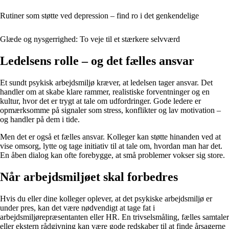
Rutiner som støtte ved depression – find ro i det genkendelige
Glæde og nysgerrighed: To veje til et stærkere selvværd
Ledelsens rolle – og det fælles ansvar
Et sundt psykisk arbejdsmiljø kræver, at ledelsen tager ansvar. Det
handler om at skabe klare rammer, realistiske forventninger og en
kultur, hvor det er trygt at tale om udfordringer. Gode ledere er
opmærksomme på signaler som stress, konflikter og lav motivation –
og handler på dem i tide.
Men det er også et fælles ansvar. Kolleger kan støtte hinanden ved at
vise omsorg, lytte og tage initiativ til at tale om, hvordan man har det.
En åben dialog kan ofte forebygge, at små problemer vokser sig store.
Når arbejdsmiljøet skal forbedres
Hvis du eller dine kolleger oplever, at det psykiske arbejdsmiljø er
under pres, kan det være nødvendigt at tage fat i
arbejdsmiljørepræsentanten eller HR. En trivselsmåling, fælles samtaler
eller ekstern rådgivning kan være gode redskaber til at finde årsagerne