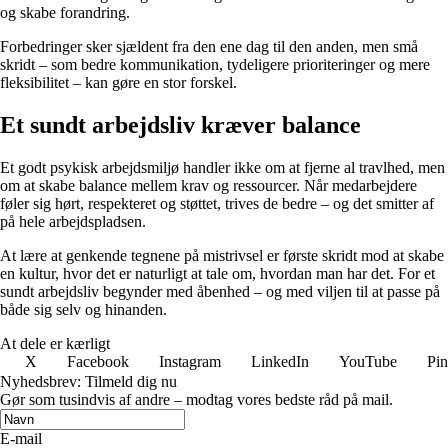
og skabe forandring.
Forbedringer sker sjældent fra den ene dag til den anden, men små
skridt – som bedre kommunikation, tydeligere prioriteringer og mere
fleksibilitet – kan gøre en stor forskel.
Et sundt arbejdsliv kræver balance
Et godt psykisk arbejdsmiljø handler ikke om at fjerne al travlhed, men
om at skabe balance mellem krav og ressourcer. Når medarbejdere
føler sig hørt, respekteret og støttet, trives de bedre – og det smitter af
på hele arbejdspladsen.
At lære at genkende tegnene på mistrivsel er første skridt mod at skabe
en kultur, hvor det er naturligt at tale om, hvordan man har det. For et
sundt arbejdsliv begynder med åbenhed – og med viljen til at passe på
både sig selv og hinanden.
At dele er kærligt
X
Facebook
Instagram
LinkedIn
YouTube
Pin
Nyhedsbrev: Tilmeld dig nu
Gør som tusindvis af andre – modtag vores bedste råd på mail.
E-mail