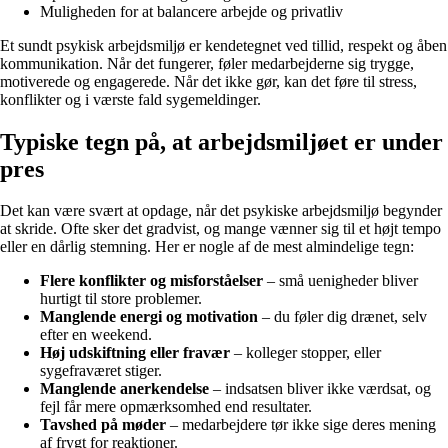
Muligheden for at balancere arbejde og privatliv
Et sundt psykisk arbejdsmiljø er kendetegnet ved tillid, respekt og åben
kommunikation. Når det fungerer, føler medarbejderne sig trygge,
motiverede og engagerede. Når det ikke gør, kan det føre til stress,
konflikter og i værste fald sygemeldinger.
Typiske tegn på, at arbejdsmiljøet er under
pres
Det kan være svært at opdage, når det psykiske arbejdsmiljø begynder
at skride. Ofte sker det gradvist, og mange vænner sig til et højt tempo
eller en dårlig stemning. Her er nogle af de mest almindelige tegn:
Flere konflikter og misforståelser
– små uenigheder bliver
hurtigt til store problemer.
Manglende energi og motivation
– du føler dig drænet, selv
efter en weekend.
Høj udskiftning eller fravær
– kolleger stopper, eller
sygefraværet stiger.
Manglende anerkendelse
– indsatsen bliver ikke værdsat, og
fejl får mere opmærksomhed end resultater.
Tavshed på møder
– medarbejdere tør ikke sige deres mening
af frygt for reaktioner.